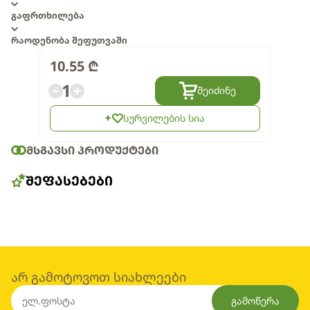
გაფრთხილება
რაოდენობა შეფუთვაში
10.55
₾
1
შეიძინე
სურვილების სია
ᲛᲡᲒᲐᲕᲡᲘ ᲞᲠᲝᲓᲣᲥᲢᲔᲑᲘ
ᲨᲔᲤᲐᲡᲔᲑᲔᲑᲘ
არ გამოტოვოთ სიახლეები
გამოწერა