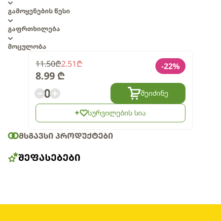
გამოყენების წესი
გაფრთხილება
მოცულობა
11.50
₾
2.51
₾
-
22
%
8.99
₾
0
შეიძინე
სურვილების სია
ᲛᲡᲒᲐᲕᲡᲘ ᲞᲠᲝᲓᲣᲥᲢᲔᲑᲘ
ᲨᲔᲤᲐᲡᲔᲑᲔᲑᲘ