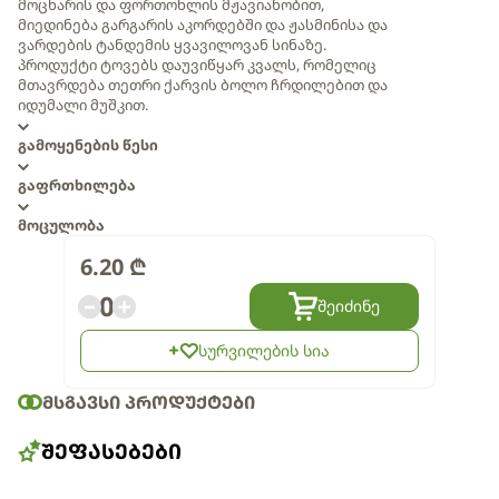
მოცხარის და ფორთოხლის მჟავიანობით,
მიედინება გარგარის აკორდებში და ჟასმინისა და
ვარდების ტანდემის ყვავილოვან სინაზე.
პროდუქტი ტოვებს დაუვიწყარ კვალს, რომელიც
მთავრდება თეთრი ქარვის ბოლო ჩრდილებით და
იდუმალი მუშკით.
გამოყენების წესი
გაფრთხილება
მოცულობა
6.20
₾
0
შეიძინე
სურვილების სია
ᲛᲡᲒᲐᲕᲡᲘ ᲞᲠᲝᲓᲣᲥᲢᲔᲑᲘ
ᲨᲔᲤᲐᲡᲔᲑᲔᲑᲘ