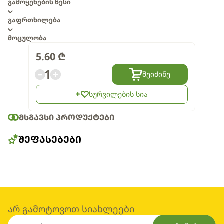
გამოყენების წესი
გაფრთხილება
მოცულობა
5.60
₾
1
შეიძინე
სურვილების სია
ᲛᲡᲒᲐᲕᲡᲘ ᲞᲠᲝᲓᲣᲥᲢᲔᲑᲘ
ᲨᲔᲤᲐᲡᲔᲑᲔᲑᲘ
არ გამოტოვოთ სიახლეები