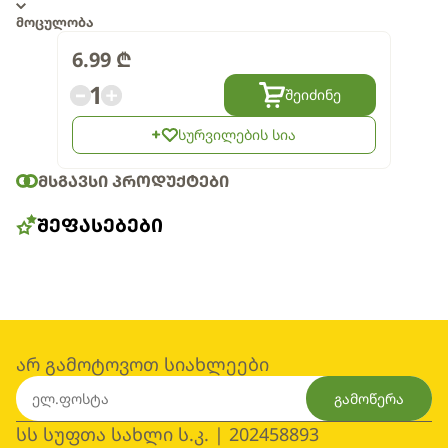
მოცულობა
6.99
₾
1
შეიძინე
სურვილების სია
ᲛᲡᲒᲐᲕᲡᲘ ᲞᲠᲝᲓᲣᲥᲢᲔᲑᲘ
ᲨᲔᲤᲐᲡᲔᲑᲔᲑᲘ
არ გამოტოვოთ სიახლეები
გამოწერა
სს სუფთა სახლი ს.კ. | 202458893