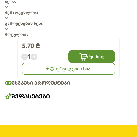
იყოს.
შემადგენლობა
გამოყენების წესი
მოცულობა
5.70
₾
1
შეიძინე
სურვილების სია
ᲛᲡᲒᲐᲕᲡᲘ ᲞᲠᲝᲓᲣᲥᲢᲔᲑᲘ
ᲨᲔᲤᲐᲡᲔᲑᲔᲑᲘ