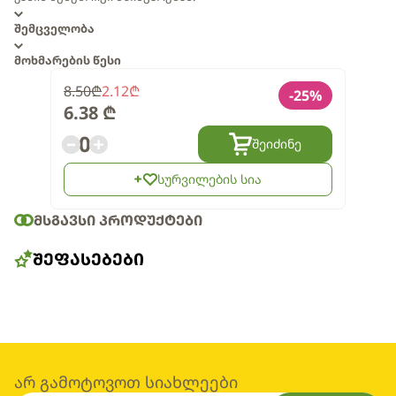
შემცველობა
მოხმარების წესი
8.50
₾
2.12
₾
-
25
%
6.38
₾
0
შეიძინე
სურვილების სია
ᲛᲡᲒᲐᲕᲡᲘ ᲞᲠᲝᲓᲣᲥᲢᲔᲑᲘ
ᲨᲔᲤᲐᲡᲔᲑᲔᲑᲘ
არ გამოტოვოთ სიახლეები