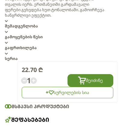
თვალის იერს. ერთმანეთში გარდამავალი
ფერები გვხვდება ხუთ ტონალობაში. გამოირჩევა
ხანგრძლივი ეფექტით.
შემადგენლობა
გამოყენების წესი
გაფრთხილება
სერია
22.70
₾
1
შეიძინე
სურვილების სია
ᲛᲡᲒᲐᲕᲡᲘ ᲞᲠᲝᲓᲣᲥᲢᲔᲑᲘ
ᲨᲔᲤᲐᲡᲔᲑᲔᲑᲘ