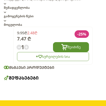
შემადგენლობა
გამოყენების წესი
მოცულობა
9.95
₾
2.48
₾
-
25
%
7.47
₾
1
შეიძინე
სურვილების სია
ᲛᲡᲒᲐᲕᲡᲘ ᲞᲠᲝᲓᲣᲥᲢᲔᲑᲘ
ᲨᲔᲤᲐᲡᲔᲑᲔᲑᲘ