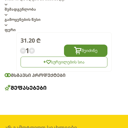
შემადგენლობა
გამოყენების წესი
ფერი
31.20
₾
1
შეიძინე
სურვილების სია
ᲛᲡᲒᲐᲕᲡᲘ ᲞᲠᲝᲓᲣᲥᲢᲔᲑᲘ
ᲨᲔᲤᲐᲡᲔᲑᲔᲑᲘ
არ გამოტოვოთ სიახლეები